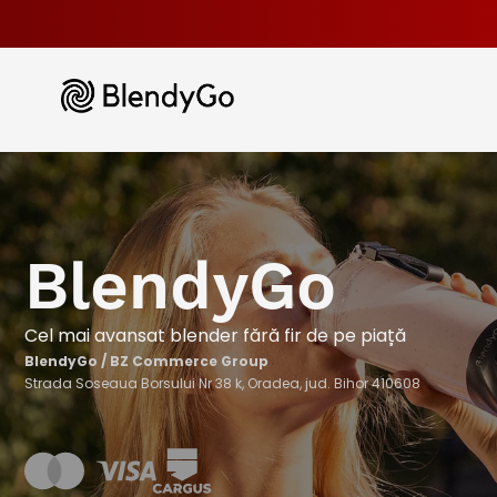
BlendyGo
Cel mai avansat blender fără fir de pe piață
BlendyGo / BZ Commerce Group
Strada Soseaua Borsului Nr 38 k, Oradea, jud. Bihor 410608