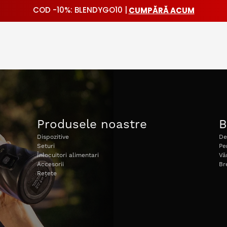
CUMPĂRĂ ACUM
COD -10%: BLENDYGO10 |
Produsele noastre
B
Dispozitive
De
Seturi
Pe
Înlocuitori alimentari
Vă
Accesorii
Br
Rețete