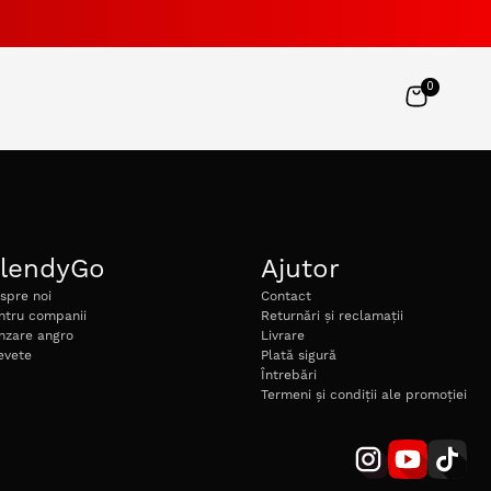
0
lendyGo
Ajutor
spre noi
Contact
ntru companii
Returnări și reclamații
nzare angro
Livrare
evete
Plată sigură
Întrebări
Termeni și condiții ale promoției