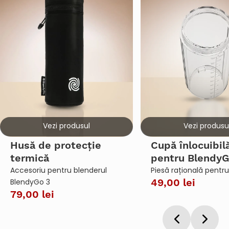
Husă de protecție
Cupă înlocuibil
termică
pentru BlendyG
Accesoriu pentru blenderul
Piesă rațională pentr
BlendyGo 3
49,00 lei
79,00 lei