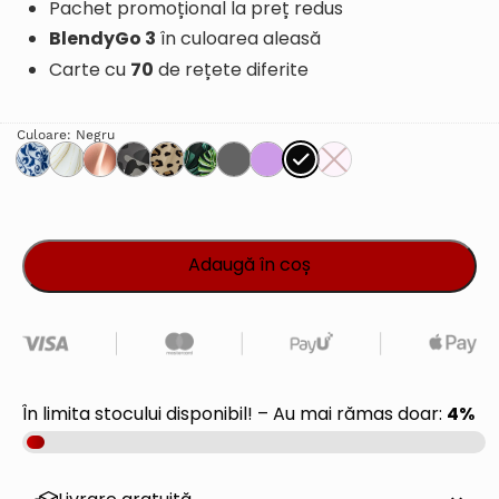
Pachet promoțional la preț redus
BlendyGo 3
în culoarea aleasă
70
Carte cu
de rețete diferite
Culoare
: Negru
Adaugă în coș
4%
În limita stocului disponibil! – Au mai rămas doar: