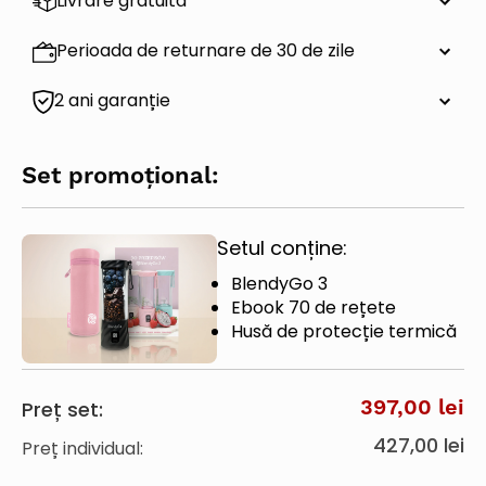
Livrare gratuită
Perioada de returnare de 30 de zile
2 ani garanție
Set promoțional:
Setul conține:
BlendyGo 3
Ebook 70 de rețete
Husă de protecție termică
397,00 lei
Preț set:
427,00 lei
Preț individual: