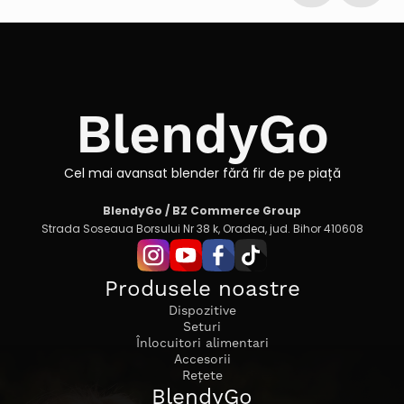
BlendyGo
Cel mai avansat blender fără fir de pe piață
BlendyGo / BZ Commerce Group
Strada Soseaua Borsului Nr 38 k, Oradea, jud. Bihor 410608
Produsele noastre
Dispozitive
Seturi
Înlocuitori alimentari
Accesorii
Rețete
BlendyGo