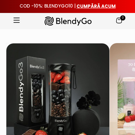
CUMPĂRĂ ACUM
COD -10%: BLENDYGO10 |
0
Sari
la
conținut