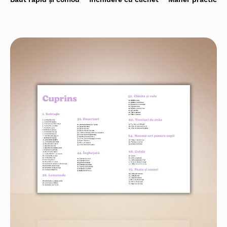
Băut rapid și comod
Închidere cu clichet
Mâner practic